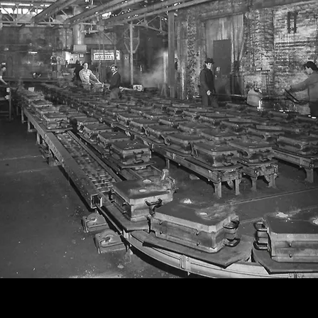
Flize
 siècle, la fonderie de seconde fusion s'est développée rapide
ondeurs ardennais ont maîtrisé successivement avec succès la
e américaine à coeur noir (1923) , et la fonte à graphite sphéroï
st encore présente, beaucoup d''usines ont disparu depuis les 
 des trois chantiers mécanisés "à rouleaux" installés, au cour
d-Huet à Vivier-ai-Court.. C'est l'illustration de l'effort de mode
en 1968).