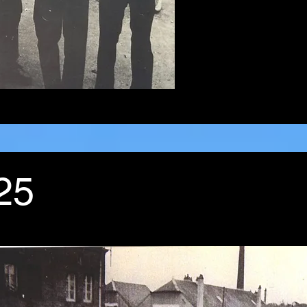
25
936, à vivier-au-court, passant devant la fonderie Bernard-HUET
scrit dans le contexte de la victoire du Front Populaire en 
emporte 6 sièges de députés. Cette photo représente un déf