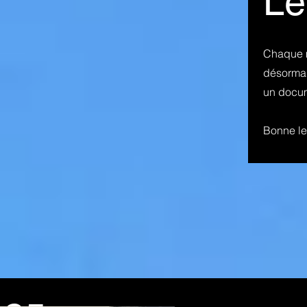
Le
Chaque 
désormai
un docum
Bonne le