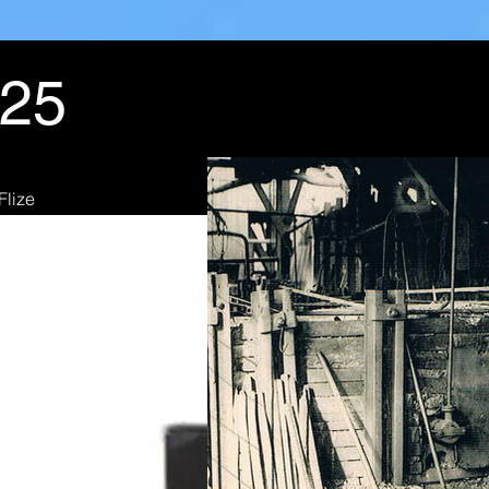
025
Flize
fin du XVIIIe siècle, le four à puddler se substitue au foyer d'af
r en plus grande quantité, sous l'action d'un puissant courant d'
e four anglais>> est adopté dès le début des années 1820 aux
s Gendarme). De 1822 à 1826, 16 fours à puddler sont installé
n compte 77 qui produisent 70 000 tonnes de fer puddlé. Un m
ause de l' essor de l'acier..
 la fonte en ébullition à 1500°) se fait d'abord manuellement 
ence à être mécanisé dès les années 1850-1860. C'est un trava
t supporter aussi la chaleur et respirer un air vicié par des ga